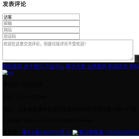
发表评论
网站首页
关于我们
产品中心
解决方案
业绩案例
新闻资讯
资料
微信扫一扫加关注
电话：0533-8172948
地址：山东省淄博市张店区金晶大道68号华润大厦13层1307室
Copyright imigps.com Some Rights Reserved.
备案号：
鲁ICP备14020793号-15
鲁公网安备 3703030200079