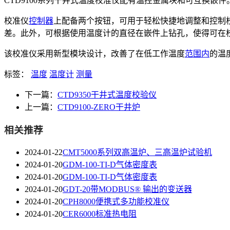
CTD9100系列干井式温度校准仪配有温控金属块和可互换嵌件
校准仪
控制器
上配备两个按钮，可用于轻松快捷地调整和控制
差。此外，可根据使用温度计的直径在嵌件上钻孔，使得可在
该校准仪采用新型模块设计，改善了在低工作温度
范围内
的温
标签：
温度
温度计
测量
下一篇：
CTD9350干井式温度校验仪
上一篇：
CTD9100-ZERO干井炉
相关推荐
2024-01-22
CMT5000系列双高温炉、三高温炉试验机
2024-01-20
GDM-100-TI-D气体密度表
2024-01-20
GDM-100-TI-D气体密度表
2024-01-20
GDT-20带MODBUS® 输出的变送器
2024-01-20
CPH8000便携式多功能校准仪
2024-01-20
CER6000标准热电阻