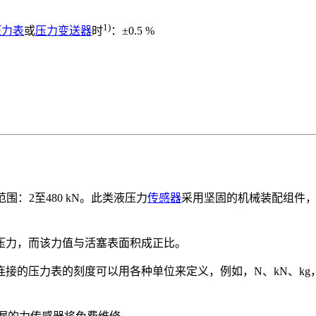
1)
压力表
或
压力变送器
时
：±0.5 %
围：2至480 kN。此类液压力
传感器
采用坚固的机械装配组件
压力，而该力值与活塞表面积成正比。
接的压力表的刻度可以用各种单位来定义，例如，N、kN、kg，