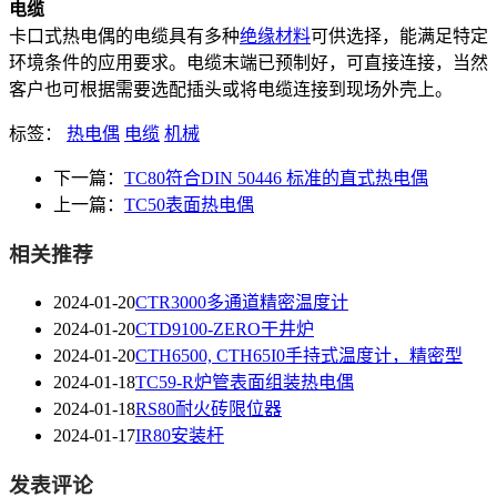
电缆
卡口式热电偶的电缆具有多种
绝缘材料
可供选择，能满足特定
环境条件的应用要求。电缆末端已预制好，可直接连接，当然
客户也可根据需要选配插头或将电缆连接到现场外壳上。
标签：
热电偶
电缆
机械
下一篇：
TC80符合DIN 50446 标准的直式热电偶
上一篇：
TC50表面热电偶
相关推荐
2024-01-20
CTR3000多通道精密温度计
2024-01-20
CTD9100-ZERO干井炉
2024-01-20
CTH6500, CTH65I0手持式温度计，精密型
2024-01-18
TC59-R炉管表面组装热电偶
2024-01-18
RS80耐火砖限位器
2024-01-17
IR80安装杆
发表评论