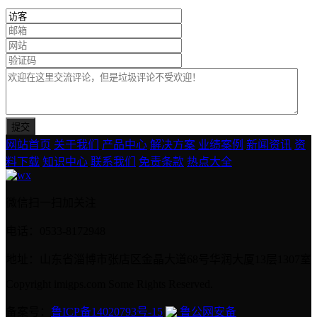
网站首页
关于我们
产品中心
解决方案
业绩案例
新闻资讯
资
料下载
知识中心
联系我们
免责条款
热点大全
微信扫一扫加关注
电话：0533-8172948
地址：山东省淄博市张店区金晶大道68号华润大厦13层1307室
Copyright imigps.com Some Rights Reserved.
备案号：
鲁ICP备14020793号-15
鲁公网安备