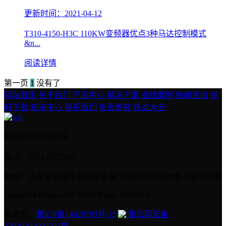
更新时间：2021-04-12
T310-4150-H3C 110KW变频器优点3种马达控制模式
&n...
阅读详情
第一页
1
没有了
网站首页
关于我们
产品中心
解决方案
业绩案例
新闻资讯
资
料下载
知识中心
联系我们
免责条款
热点大全
微信扫一扫加关注
电话：0533-8172948
地址：山东省淄博市张店区金晶大道68号华润大厦13层1307室
Copyright imigps.com Some Rights Reserved.
备案号：
鲁ICP备14020793号-15
鲁公网安备