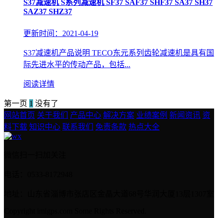
S37减速机 S系列减速机 SF37 SAF37 SHF37 SA37 SH37
SAZ37 SHZ37
更新时间：2021-04-19
S37减速机产品说明 TECO东元系列齿轮减速机是具有国
际先进水平的传动产品，包括...
阅读详情
第一页
1
没有了
网站首页
关于我们
产品中心
解决方案
业绩案例
新闻资讯
资
料下载
知识中心
联系我们
免责条款
热点大全
微信扫一扫加关注
电话：0533-8172948
地址：山东省淄博市张店区金晶大道68号华润大厦13层1307室
Copyright imigps.com Some Rights Reserved.