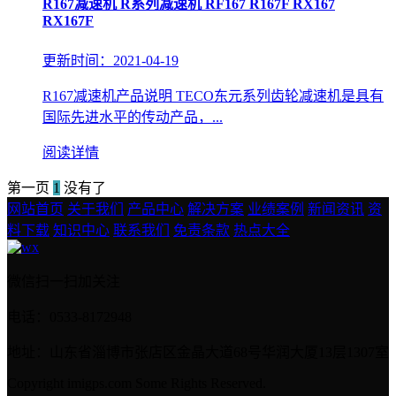
R167减速机 R系列减速机 RF167 R167F RX167
RX167F
更新时间：2021-04-19
R167减速机产品说明 TECO东元系列齿轮减速机是具有
国际先进水平的传动产品，...
阅读详情
第一页
1
没有了
网站首页
关于我们
产品中心
解决方案
业绩案例
新闻资讯
资
料下载
知识中心
联系我们
免责条款
热点大全
微信扫一扫加关注
电话：0533-8172948
地址：山东省淄博市张店区金晶大道68号华润大厦13层1307室
Copyright imigps.com Some Rights Reserved.