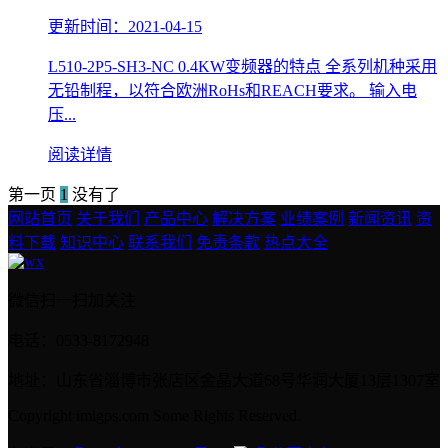
更新时间：2021-04-15
L510-2P5-SH3-NC 0.4KW变频器的特点 全系列机种采用
无铅制程，以符合欧洲RoHs和REACH要求。 输入电
压...
阅读详情
第一页
1
没有了
网站首页
关于我们
产品中心
解决方案
业绩案例
新闻资讯
资
料下载
知识中心
联系我们
免责条款
热点大全
微信扫一扫加关注
电话：0533-8172948
地址：山东省淄博市张店区金晶大道68号华润大厦13层1307室
Copyright imigps.com Some Rights Reserved.