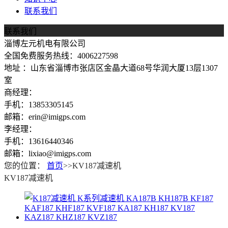
联系我们
联系我们
淄博左元机电有限公司
全国免费服务热线：4006227598
地址 ：山东省淄博市张店区金晶大道68号华润大厦13层1307
室
商经理：
手机：13853305145
邮箱：erin@imigps.com
李经理：
手机：13616440346
邮箱：lixiao@imigps.com
您的位置：
首页
>>KV187减速机
KV187减速机