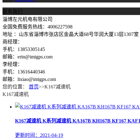
联系我们
淄博左元机电有限公司
全国免费服务热线：4006227598
地址 ：山东省淄博市张店区金晶大道68号华润大厦13层1307室
商经理：
手机：13853305145
邮箱：erin@imigps.com
李经理：
手机：13616440346
邮箱：lixiao@imigps.com
您的位置：
首页
>>K167减速机
K167减速机
K167减速机 K系列减速机 KA167B KH167B KF167 KAF167 
更新时间：2021-04-19