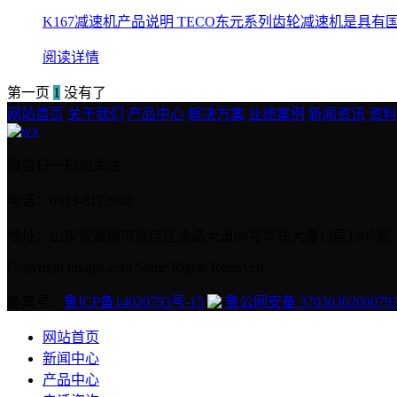
K167减速机产品说明 TECO东元系列齿轮减速机是具有国
阅读详情
第一页
1
没有了
网站首页
关于我们
产品中心
解决方案
业绩案例
新闻资讯
资料
微信扫一扫加关注
电话：0533-8172948
地址：山东省淄博市张店区金晶大道68号华润大厦13层1307室
Copyright imigps.com Some Rights Reserved.
备案号：
鲁ICP备14020793号-15
鲁公网安备 3703030200079
网站首页
新闻中心
产品中心