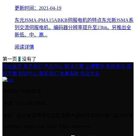
更新时间：2021-04-19
东元JSMA-PMA15ABKB伺服电机的特点东元新JSMA系
列交流伺服电机，编码器分辨率提升至23bit。另推出全
新低、中、高...
阅读详情
第一页
1
没有了
网站首页
关于我们
产品中心
解决方案
业绩案例
新闻资讯
资
料下载
知识中心
联系我们
免责条款
热点大全
微信扫一扫加关注
电话：0533-8172948
地址：山东省淄博市张店区金晶大道68号华润大厦13层1307室
Copyright imigps.com Some Rights Reserved.