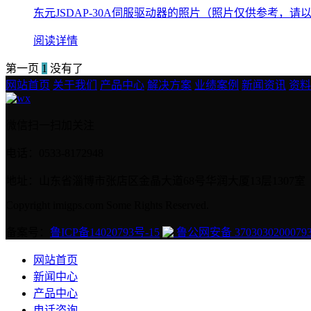
东元JSDAP-30A伺服驱动器的照片（照片仅供参考，请以实物为
阅读详情
第一页
1
没有了
网站首页
关于我们
产品中心
解决方案
业绩案例
新闻资讯
资料
微信扫一扫加关注
电话：0533-8172948
地址：山东省淄博市张店区金晶大道68号华润大厦13层1307室
Copyright imigps.com Some Rights Reserved.
备案号：
鲁ICP备14020793号-15
鲁公网安备 3703030200079
网站首页
新闻中心
产品中心
电话咨询