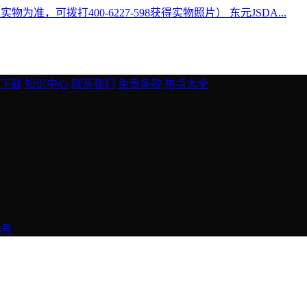
准，可拨打400-6227-598获得实物照片） 东元JSDA...
下载
知识中心
联系我们
免责条款
热点大全
3号