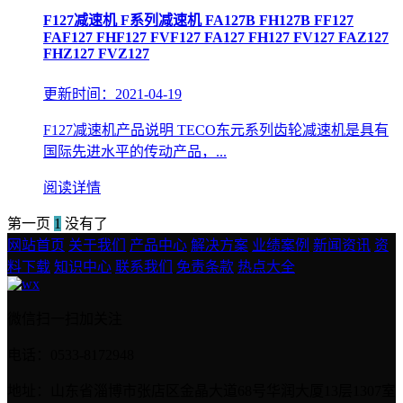
F127减速机 F系列减速机 FA127B FH127B FF127
FAF127 FHF127 FVF127 FA127 FH127 FV127 FAZ127
FHZ127 FVZ127
更新时间：2021-04-19
F127减速机产品说明 TECO东元系列齿轮减速机是具有
国际先进水平的传动产品，...
阅读详情
第一页
1
没有了
网站首页
关于我们
产品中心
解决方案
业绩案例
新闻资讯
资
料下载
知识中心
联系我们
免责条款
热点大全
微信扫一扫加关注
电话：0533-8172948
地址：山东省淄博市张店区金晶大道68号华润大厦13层1307室