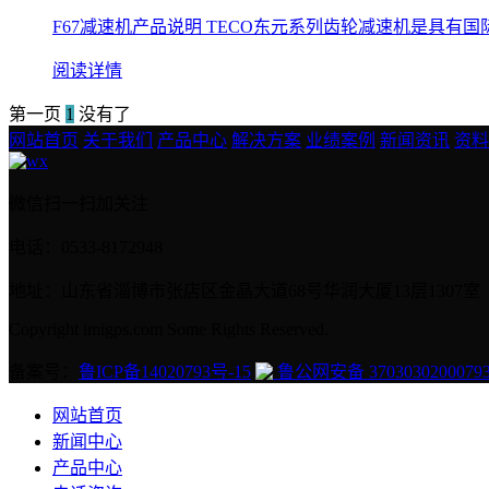
F67减速机产品说明 TECO东元系列齿轮减速机是具有国
阅读详情
第一页
1
没有了
网站首页
关于我们
产品中心
解决方案
业绩案例
新闻资讯
资料
微信扫一扫加关注
电话：0533-8172948
地址：山东省淄博市张店区金晶大道68号华润大厦13层1307室
Copyright imigps.com Some Rights Reserved.
备案号：
鲁ICP备14020793号-15
鲁公网安备 3703030200079
网站首页
新闻中心
产品中心