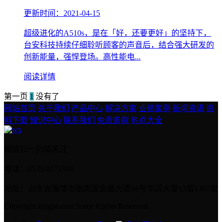
更新时间：2021-04-15
超级进化的A510s，是在「好，还要更好」的坚持下，
台安科技持续仔细聆听顾客的声音后，结合强大研发的
创新能量，强悍登场。高性能电...
阅读详情
第一页
1
没有了
网站首页
关于我们
产品中心
解决方案
业绩案例
新闻资讯
资
料下载
知识中心
联系我们
免责条款
热点大全
微信扫一扫加关注
电话：0533-8172948
地址：山东省淄博市张店区金晶大道68号华润大厦13层1307室
Copyright imigps.com Some Rights Reserved.