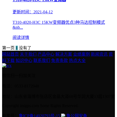
更新时间：2021-04-12
T310-4020-H3C 15KW变频器优点3种马达控制模式
&nb...
阅读详情
第一页
1
没有了
网站首页
关于我们
产品中心
解决方案
业绩案例
新闻资讯
资
料下载
知识中心
联系我们
免责条款
热点大全
微信扫一扫加关注
电话：0533-8172948
地址：山东省淄博市张店区金晶大道68号华润大厦13层1307室
Copyright imigps.com Some Rights Reserved.
备案号：
鲁ICP备14020793号-15
鲁公网安备