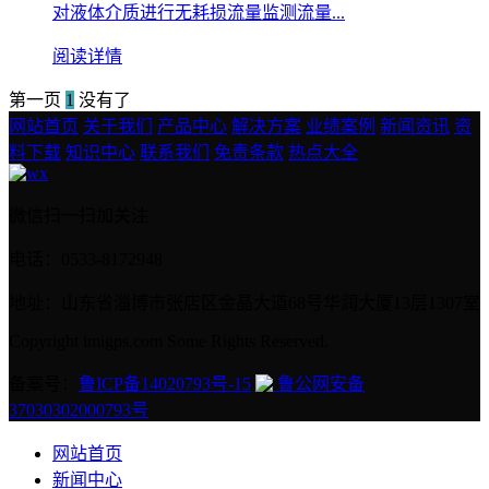
对液体介质进行无耗损流量监测流量...
阅读详情
第一页
1
没有了
网站首页
关于我们
产品中心
解决方案
业绩案例
新闻资讯
资
料下载
知识中心
联系我们
免责条款
热点大全
微信扫一扫加关注
电话：0533-8172948
地址：山东省淄博市张店区金晶大道68号华润大厦13层1307室
Copyright imigps.com Some Rights Reserved.
备案号：
鲁ICP备14020793号-15
鲁公网安备
37030302000793号
网站首页
新闻中心