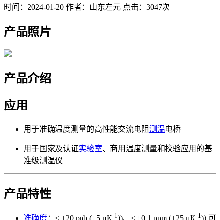
时间：2024-01-20
作者：山东左元
点击：3047次
产品照片
产品介绍
应用
用于准确温度测量的高性能交流电阻
测温
电桥
用于国家及认证
实验室
、商用温度测量和校验应用的基
准级测温仪
产品特性
1
1
准确度
：< ±20 ppb (±5 μK
))、< ±0.1 ppm (±25 μK
)) 可