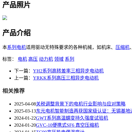
产品照片
产品介绍
本
系列
电机
适用驱动无特殊要求的各种机械，如机床、
压缩机
标签：
电机
高压
动力机
领域
系列
下一篇：
YH2系列高转差率三相异步电动机
上一篇：
YRKK系列高压三相异步电动机
相关推荐
2025-04-08
关税调整背景下的电机行业影响与应对策略
2025-03-13
东元电机智能制造再获国家级认证：无锡基地
2024-01-22
GWT系列高温蠕变持久强度试验机
2024-01-20
GVC-10便携式SF6 真空压缩机