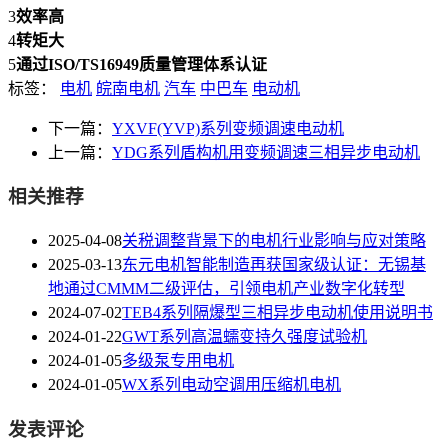
3
效率高
4
转矩大
5
通过ISO/TS16949质量管理体系认证
标签：
电机
皖南电机
汽车
中巴车
电动机
下一篇：
YXVF(YVP)系列变频调速电动机
上一篇：
YDG系列盾构机用变频调速三相异步电动机
相关推荐
2025-04-08
关税调整背景下的电机行业影响与应对策略
2025-03-13
东元电机智能制造再获国家级认证：无锡基
地通过CMMM二级评估，引领电机产业数字化转型
2024-07-02
TEB4系列隔爆型三相异步电动机使用说明书
2024-01-22
GWT系列高温蠕变持久强度试验机
2024-01-05
多级泵专用电机
2024-01-05
WX系列电动空调用压缩机电机
发表评论