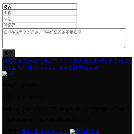
网站首页
关于我们
产品中心
解决方案
业绩案例
新闻资讯
资
料下载
知识中心
联系我们
免责条款
热点大全
微信扫一扫加关注
电话：0533-8172948
地址：山东省淄博市张店区金晶大道68号华润大厦13层1307室
Copyright imigps.com Some Rights Reserved.
备案号：
鲁ICP备14020793号-15
鲁公网安备