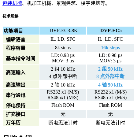
包装机械
、机加工机械、景观建筑、楼宇建筑等。
技术规格
DVP-EC3-8K
DVP-EC5
功能项目
IL, LD, SFC
IL, LD, SFC
编辑语言
8k steps
16k steps
程序容量
LD: 0.98 µs
LD: 0.98 µs
基本指令时间
MOV: 3 µs
MOV: 3 µs
2 组 10 kHz
2 组 50 kHz
高速输入
4 点外部中断
8 点外部中断
高速输出
2 轴 10 kHz
4 轴 50 kHz
RS232 x1 (M/S)
RS232 x1 (M/S)
串行通讯
RS485x1 (M/S)
RS485 x1 (M/S)
Flash ROM
Flash ROM
停电保持
扩充接口
无
无
万年历
断电无法计时
断电无法计时