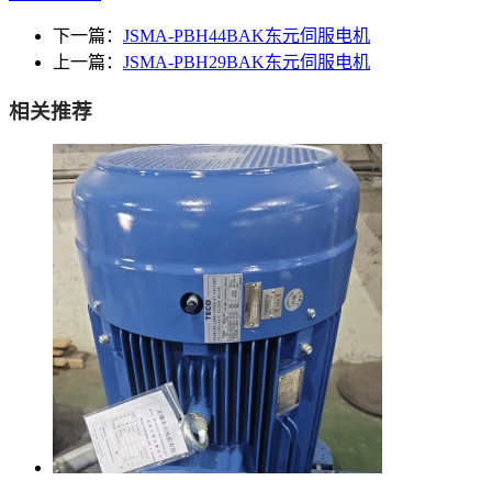
下一篇：
JSMA-PBH44BAK东元伺服电机
上一篇：
JSMA-PBH29BAK东元伺服电机
相关推荐