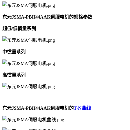
东元JSMA-PBH44AAK伺服电机的规格参数
超低/低惯量系列
中惯量系列
高惯量系列
东元JSMA-PBH44AAK伺服电机的
T-N曲线