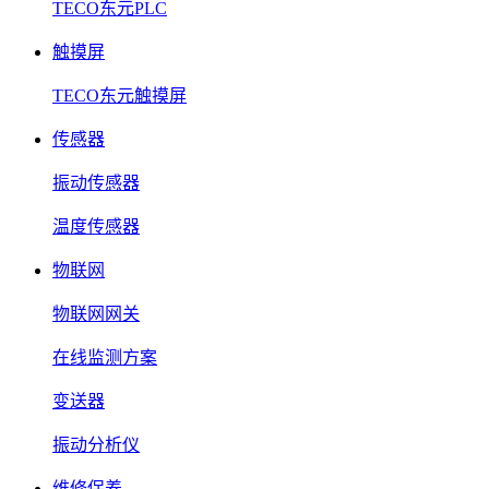
TECO东元PLC
触摸屏
TECO东元触摸屏
传感器
振动传感器
温度传感器
物联网
物联网网关
在线监测方案
变送器
振动分析仪
维修保养