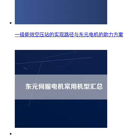
一级能效空压站的实现路径与东元电机的助力方案