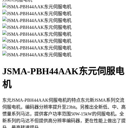
JSMA-PBH44AAK东元伺服电
机
东元JSMA-PBH44AAK伺服电机的特点东元新JSMA系列交流
伺服电机，编码器分辨率提升至23bit。另推出全新低、中、高
惯量系列马达，提供客户功率范围50W-15kW的伺服电机。全
新系列的马达不但提供高分辨率编码器，更在性能上做出了提
升。最高转速提升...