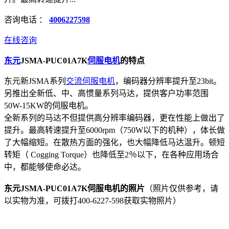
咨询电话 ：
4006227598
在线咨询
东元
JSMA-PUC01A7K
伺服电机
的特点
东元新JSMA系列
交流伺服
电机
，编码器分辨率提升至23bit。
另推出全新低、中、高惯量系列马达，提供客户功率范围
50W-15KW的伺服电机。
全新系列的马达不但提供高分辨率编码器，更在性能上做出了
提升。最高转速提升至6000rpm（750W以下的机种），体长做
了大幅缩短。在散热方面的强化，也大幅降低马达温升。顿短
转矩（ Cogging Torque）也降低至2％以下，在各种应用场合
中，都能够使命必达。
东元JSMA-PUC01A7K伺服电机的照片
（照片仅供参考，请
以实物为准，可拨打400-6227-598获取实物照片）