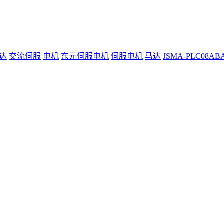
达
交流伺服
电机
东元伺服电机
伺服电机
马达
JSMA-PLC08AB