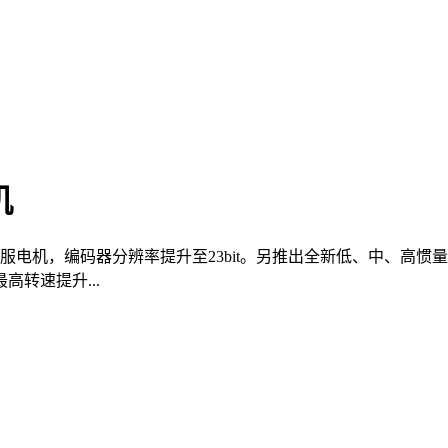
机
交流伺服电机，编码器分辨率提升至23bit。另推出全新低、中、高惯
转速提升...